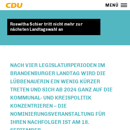
MENÜ
Roswitha Schier tritt nicht mehr zur
nächsten Landtagswahl an
NACH VIER LEGISLATURPERIODEN IM
BRANDENBURGER LANDTAG WIRD DIE
LÜBBENAUERIN EIN WENIG KÜRZER
TRETEN UND SICH AB 2024 GANZ AUF DIE
KOMMUNAL- UND KREISPOLITIK
KONZENTRIEREN – DIE
NOMINIERUNGSVERANSTALTUNG FÜR
IHREN NACHFOLGER IST AM 18.