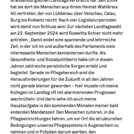
Brandenburgischen Landtags verbracht hat. Seit 2004
hat sie dort die Menschen aus ihrem Heimat-Wahlkreis
40 vertreten, der von Lübbenau über Vetschau, Calau,
Burg bis Kolkwitz reicht. Nach vier Legislaturperioden
wird damit nun Schluss sein: Zur nächsten Landtagswahl
am 22. September 2024 wird Roswitha Schier nicht mehr
antreten. „Damit endet eine spannende und lehrreiche
Zeit, in der ich im und außerhalb des Parlaments viele
interessante Menschen kennenlernen durfte. Als
Gesundheits- und Sozialpolitikerin habe ich in diesen
Jahren zahlreiche persönliche Sorgen erlebt und
begleitet. Gerade im Pflegebereich sind die
Herausforderungen für die Zukunft in all den Jahren
nicht gerade kleiner geworden – hier musste ich meine
Kollegen im Landtag oft mit alarmierenden Prognosen
wachrütteln. Und darin sehe ich auch meine
Hauptaufgabe in den kommenden Monaten meiner bald
endenden Mandatszeit: Den Menschen zuhören, in die
Pflegeeinrichtungen fahren, um vor Ort die strukturellen
Bedingungen unseres Pflegesystems in Augenschein zu
nehmen und in Potsdam darum werben, den