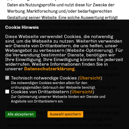
Daten als Nutzungsprofile und nutzt diese für Zwecke der
Werbung, Marktforschung und/oder bedarfsgerechten
Gestaltung seiner Website. Eine solche Auswertung erfolgt
insbesondere (auch für nicht eingeloggte Nutzer) zur
Cookie Hinweis
Darstellung von bedarfsgerechter Werbung und um andere
Diese Webseite verwendet Cookies, die notwendig
Nutzer des sozialen Netzwerks über Ihre Aktivitäten auf
sind, um die Webseite zu nutzen. Weiterhin verwenden
unserer Website zu informieren. Ihnen steht ein
wir Dienste von Drittanbietern, die uns helfen, unser
Widerspruchsrecht gegen die Bildung dieser Nutzerprofile
Webangebot zu verbessern (Website-Optmierung). Für
die Verwendung bestimmter Dienste, benötigen wir
zu, wobei Sie sich zur Ausübung dessen an den jeweiligen
Ihre Einwilligung. Ihre Einwilligung können Sie jederzeit
Plug-in-Anbieter wenden müssen. Über die Plug-ins bietet
widerrufen. Weitere Informationen finden Sie in
unserer
wir Ihnen die Möglichkeit, mit den sozialen Netzwerken und
Datenschutzerklärung
.
anderen Nutzern zu interagieren, so dass wir unser Angebot
Technisch notwendige Cookies (
Übersicht
)
verbessern und für Sie als Nutzer interessanter
Die notwendigen Cookies werden allein für den
ausgestalten können. Rechtsgrundlage für die Nutzung der
ordnungsgemäßen Gebrauch der Webseite benötigt.
Cookies von Drittanbietern (
Übersicht
)
Plug-ins ist Art. 6 Abs. 1 S. 1 lit. f DS-GVO.
Zur Optimierung unserer Webseite binden wir Dienste und
Angebote von Drittanbietern ein.
(4) Die Datenweitergabe erfolgt unabhängig davon, ob Sie ein
Konto bei dem Plug-in-Anbieter besitzen und dort eingeloggt
Alle akzeptieren
Auswahl speichern
sind. Wenn Sie bei dem Plug-in-Anbieter eingeloggt sind,
werden Ihre bei uns erhobenen Daten direkt Ihrem beim