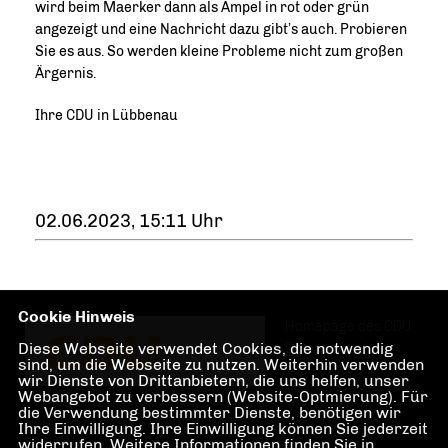
wird beim Maerker dann als Ampel in rot oder grün
angezeigt und eine Nachricht dazu gibt’s auch. Probieren
Sie es aus. So werden kleine Probleme nicht zum großen
Ärgernis.
Ihre CDU in Lübbenau
02.06.2023, 15:11 Uhr
Cookie Hinweis
Homepage des CDU
Diese Webseite verwendet Cookies, die notwendig
Ortsverbandes
sind, um die Webseite zu nutzen. Weiterhin verwenden
wir Dienste von Drittanbietern, die uns helfen, unser
Webangebot zu verbessern (Website-Optmierung). Für
die Verwendung bestimmter Dienste, benötigen wir
Lübbenau/Spreewald
Ihre Einwilligung. Ihre Einwilligung können Sie jederzeit
widerrufen. Weitere Informationen finden Sie in