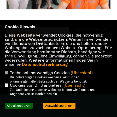
Cookie Hinweis
Homepage des CDU
Diese Webseite verwendet Cookies, die notwendig
Ortsverbandes
sind, um die Webseite zu nutzen. Weiterhin verwenden
wir Dienste von Drittanbietern, die uns helfen, unser
Webangebot zu verbessern (Website-Optmierung). Für
die Verwendung bestimmter Dienste, benötigen wir
Lübbenau/Spreewald
Ihre Einwilligung. Ihre Einwilligung können Sie jederzeit
widerrufen. Weitere Informationen finden Sie in
unserer
Datenschutzerklärung
.
Technisch notwendige Cookies (
Übersicht
)
Die notwendigen Cookies werden allein für den
IMPRESSUM
DATENSCHUTZ
KONTAKT
ordnungsgemäßen Gebrauch der Webseite benötigt.
Cookies von Drittanbietern (
Übersicht
)
Zur Optimierung unserer Webseite binden wir Dienste und
Angebote von Drittanbietern ein.
@2026 CDU Ortsverband Lübbenau
Alle Rechte vorbehalten.
Alle akzeptieren
Auswahl speichern
REALISATION: SHARKNESS MEDIA GMBH & CO. KG