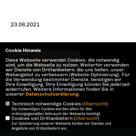
23.06.2021
Cookie Hinweis
Homepage des CDU
Diese Webseite verwendet Cookies, die notwendig
Ortsverbandes
sind, um die Webseite zu nutzen. Weiterhin verwenden
wir Dienste von Drittanbietern, die uns helfen, unser
Webangebot zu verbessern (Website-Optmierung). Für
die Verwendung bestimmter Dienste, benötigen wir
Lübbenau/Spreewald
Ihre Einwilligung. Ihre Einwilligung können Sie jederzeit
widerrufen. Weitere Informationen finden Sie in
unserer
Datenschutzerklärung
.
Technisch notwendige Cookies (
Übersicht
)
Die notwendigen Cookies werden allein für den
IMPRESSUM
DATENSCHUTZ
KONTAKT
ordnungsgemäßen Gebrauch der Webseite benötigt.
Cookies von Drittanbietern (
Übersicht
)
Zur Optimierung unserer Webseite binden wir Dienste und
Angebote von Drittanbietern ein.
@2026 CDU Ortsverband Lübbenau