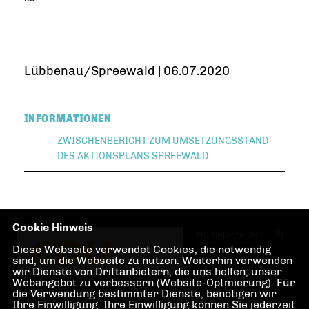
Lübbenau/Spreewald | 06.07.2020
INFORMATIONEN
ZWISCHENBERICHT ZUM UMSETZUNGSSTAND
DES AKTIONSPLANS SPREEWALD
Cookie Hinweis
Homepage des CDU
Diese Webseite verwendet Cookies, die notwendig
Ortsverbandes
sind, um die Webseite zu nutzen. Weiterhin verwenden
wir Dienste von Drittanbietern, die uns helfen, unser
Webangebot zu verbessern (Website-Optmierung). Für
die Verwendung bestimmter Dienste, benötigen wir
Lübbenau/Spreewald
Ihre Einwilligung. Ihre Einwilligung können Sie jederzeit