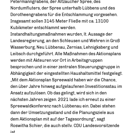
Petermanngrabens, der Altzaucher Spree, des
Nordumfluters, der Spree unterhalb Lübbens und des
Dorotheengrabens für die Entschlammung vorgesehen.
Insgesamt sollen 3145 Meter Fließe mit ca. 13100
Kubikmeter entschlammt werden.
Instandhaltungsmaßnahmen wurden, lt. Aussage der
Landesregierung, an den Schleusen und Wehren in Groß
Wasserburg, Neu Lübbenau, Zernias, Lehnigksberg und
Leibsch durchgeführt. Alle Maßnahmen des Aktionsplans
werden mit Akteuren vor Ort in Arbeitsgruppen
besprochen und in einer zentralen Steuerungsgruppe in
Abhängigkeit der eingestellten Haushaltsmittel festgelegt.
Mit dem Aktionsplan Spreewald haben wir die Chance,
den über Jahre hinweg aufgelaufenen Investitionsstau im
Ansatz aufzulösen. Ob das gelingt, wird sich in den
nächsten Jahren zeigen. 2021 lade ich erneut zu einer
Spreewaldkonferenz nach Lübbenau ein. Dabei stehen
dann der Umsetzungsstand und die Planungsziele aus
dem Aktionsplan mit auf der Tagesordnung“, sagt
Roswitha Schier, die auch stellv. CDU Landesvorsitzende
ist.