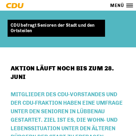
MENÜ
CDU befragt Senioren der Stadt und den
Ortsteilen
AKTION LÄUFT NOCH BIS ZUM 28.
JUNI
MITGLIEDER DES CDU-VORSTANDES UND
DER CDU-FRAKTION HABEN EINE UMFRAGE
UNTER DEN SENIOREN IN LÜBBENAU
GESTARTET. ZIEL IST ES, DIE WOHN- UND
LEBENSSITUATION UNTER DEN ÄLTEREN