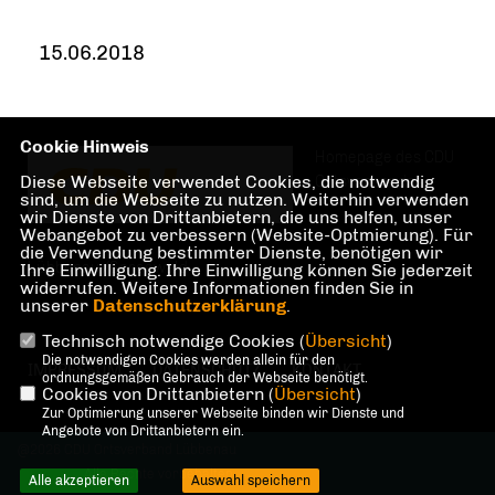
15.06.2018
Cookie Hinweis
Homepage des CDU
Diese Webseite verwendet Cookies, die notwendig
Ortsverbandes
sind, um die Webseite zu nutzen. Weiterhin verwenden
wir Dienste von Drittanbietern, die uns helfen, unser
Webangebot zu verbessern (Website-Optmierung). Für
die Verwendung bestimmter Dienste, benötigen wir
Lübbenau/Spreewald
Ihre Einwilligung. Ihre Einwilligung können Sie jederzeit
widerrufen. Weitere Informationen finden Sie in
unserer
Datenschutzerklärung
.
Technisch notwendige Cookies (
Übersicht
)
Die notwendigen Cookies werden allein für den
IMPRESSUM
DATENSCHUTZ
KONTAKT
ordnungsgemäßen Gebrauch der Webseite benötigt.
Cookies von Drittanbietern (
Übersicht
)
Zur Optimierung unserer Webseite binden wir Dienste und
Angebote von Drittanbietern ein.
@2026 CDU Ortsverband Lübbenau
Alle Rechte vorbehalten.
Alle akzeptieren
Auswahl speichern